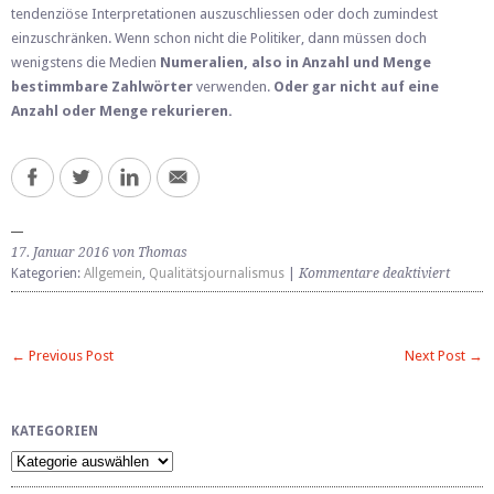
tendenziöse Interpretationen auszuschliessen oder doch zumindest
einzuschränken. Wenn schon nicht die Politiker, dann müssen doch
wenigstens die Medien
Numeralien, also in Anzahl und Menge
bestimmbare Zahlwörter
verwenden.
Oder gar nicht auf eine
Anzahl oder Menge rekurieren.
17. Januar 2016 von Thomas
für
Kategorien:
Allgemein
,
Qualitätsjournalismus
|
Kommentare deaktiviert
Mit
Unbest
Meinu
← Previous Post
Next Post →
mache
KATEGORIEN
Kategorien