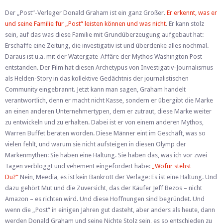
Der „Post“-Verleger Donald Graham ist ein ganz Großer.
Er erkennt, was er
und seine Familie für „Post“ leisten können und was nicht
. Er kann stolz
sein, auf das was diese Familie mit Grundüberzeugung aufgebaut hat:
Erschaffe eine Zeitung, die investigativ ist und überdenke alles nochmal.
Daraus ist u.a. mit der Watergate-Affäre der Mythos Washington Post
entstanden. Der Film hat diesen Archetypus von Investigativ-Journalismus
als Helden-Story in das kollektive Gedächtnis der journalistischen
Community eingebrannt. Jetzt kann man sagen, Graham handelt
verantwortlich, denn er macht nicht Kasse, sondern er übergibt die Marke
an einen anderen Unternehmertypen, dem er zutraut, diese Marke weiter
zu entwickeln und zu erhalten. Dabei ist er von einem anderen Mythos,
Warren Buffet beraten worden. Diese Männer eint im Geschäft, was so
vielen fehlt, und warum sie nicht aufsteigen in diesen Olymp der
Markenmythen: Sie haben eine Haltung. Sie haben das, was ich vor zwei
Tagen verbloggt und vehement eingefordert habe:
„Wofür stehst
Du?“
Nein, Meedia, es ist kein Bankrott der Verlage: Es ist eine Haltung. Und
dazu gehört Mut und die Zuversicht, das der Käufer Jeff Bezos – nicht
Amazon – es richten wird. Und diese Hoffnungen sind begründet. Und
wenn die „Post“ in einigen Jahren gut dasteht, aber anders als heute, dann
werden Donald Graham und seine Nichte Stolz sein, es so entschieden zu