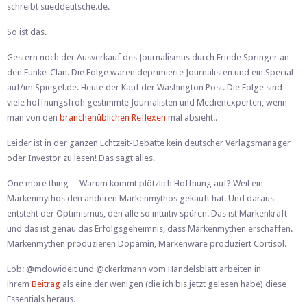
schreibt sueddeutsche.de.
So ist das.
Gestern noch der Ausverkauf des Journalismus durch Friede Springer an
den Funke-Clan. Die Folge waren deprimierte Journalisten und ein Special
auf/im Spiegel.de. Heute der Kauf der Washington Post. Die Folge sind
viele hoffnungsfroh gestimmte Journalisten und Medienexperten, wenn
man von den
branchenüblichen Reflexen
mal absieht..
Leider ist in der ganzen Echtzeit-Debatte kein deutscher Verlagsmanager
oder Investor zu lesen! Das sagt alles.
One more thing… Warum kommt plötzlich Hoffnung auf? Weil ein
Markenmythos den anderen Markenmythos gekauft hat. Und daraus
entsteht der Optimismus, den alle so intuitiv spüren. Das ist Markenkraft
und das ist genau das Erfolgsgeheimnis, dass Markenmythen erschaffen.
Markenmythen produzieren Dopamin, Markenware produziert Cortisol.
Lob: @mdowideit und @ckerkmann vom Handelsblatt arbeiten in
ihrem
Beitrag
als eine der wenigen (die ich bis jetzt gelesen habe) diese
Essentials heraus.