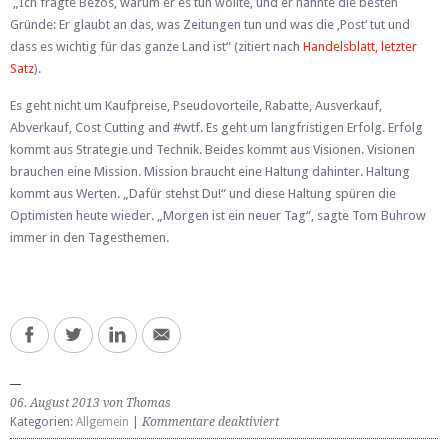
„Ich fragte Bezos, warum er es tun wollte, und er nannte die besten
Gründe: Er glaubt an das, was Zeitungen tun und was die ‚Post‘ tut und
dass es wichtig für das ganze Land ist“ (zitiert nach
Handelsblatt, letzter
Satz
).
Es geht nicht um Kaufpreise, Pseudovorteile, Rabatte, Ausverkauf,
Abverkauf, Cost Cutting and #wtf. Es geht um langfristigen Erfolg. Erfolg
kommt aus Strategie und Technik. Beides kommt aus Visionen. Visionen
brauchen eine Mission. Mission braucht eine Haltung dahinter. Haltung
kommt aus Werten. „Dafür stehst Du!“ und diese Haltung spüren die
Optimisten heute wieder. „Morgen ist ein neuer Tag“, sagte Tom Buhrow
immer in den Tagesthemen.
06. August 2013 von Thomas
für
Kategorien:
Allgemein
|
Kommentare deaktiviert
Markenmythen