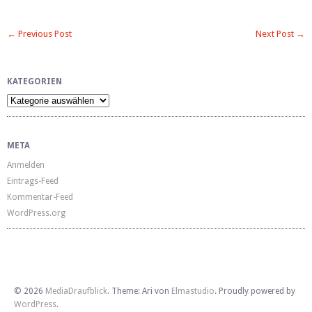
von
gestern
← Previous Post
Next Post →
und
heute
KATEGORIEN
Kategorien
META
Anmelden
Eintrags-Feed
Kommentar-Feed
WordPress.org
© 2026
MediaDraufblick
. Theme: Ari von
Elmastudio
. Proudly powered by
WordPress
.