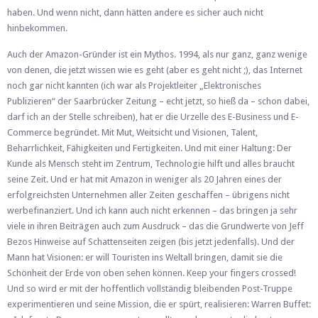
haben. Und wenn nicht, dann hätten andere es sicher auch nicht
hinbekommen.
Auch der Amazon-Gründer ist ein Mythos. 1994, als nur ganz, ganz wenige
von denen, die jetzt wissen wie es geht (aber es geht nicht ;), das Internet
noch gar nicht kannten (ich war als Projektleiter „Elektronisches
Publizieren“ der Saarbrücker Zeitung – echt jetzt, so hieß da – schon dabei,
darf ich an der Stelle schreiben), hat er die Urzelle des E-Business und E-
Commerce begründet. Mit Mut, Weitsicht und Visionen, Talent,
Beharrlichkeit, Fähigkeiten und Fertigkeiten. Und mit einer Haltung: Der
Kunde als Mensch steht im Zentrum, Technologie hilft und alles braucht
seine Zeit. Und er hat mit Amazon in weniger als 20 Jahren eines der
erfolgreichsten Unternehmen aller Zeiten geschaffen – übrigens nicht
werbefinanziert. Und ich kann auch nicht erkennen – das bringen ja sehr
viele in ihren Beiträgen auch zum Ausdruck – das die Grundwerte von Jeff
Bezos Hinweise auf Schattenseiten zeigen (bis jetzt jedenfalls). Und der
Mann hat Visionen: er will Touristen ins Weltall bringen, damit sie die
Schönheit der Erde von oben sehen können. Keep your fingers crossed!
Und so wird er mit der hoffentlich vollständig bleibenden Post-Truppe
experimentieren und seine Mission, die er spürt, realisieren: Warren Buffet: